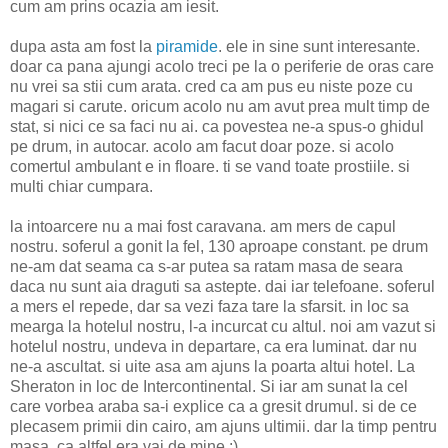
cum am prins ocazia am iesit.
dupa asta am fost la
piramide
. ele in sine sunt interesante.
doar ca pana ajungi acolo treci pe la o periferie de oras care
nu vrei sa stii cum arata. cred ca am pus eu niste poze cu
magari si carute. oricum acolo nu am avut prea mult timp de
stat, si nici ce sa faci nu ai. ca povestea ne-a spus-o ghidul
pe drum, in autocar. acolo am facut doar poze. si acolo
comertul ambulant e in floare. ti se vand toate prostiile. si
multi chiar cumpara.
la intoarcere nu a mai fost caravana. am mers de capul
nostru. soferul a gonit la fel, 130 aproape constant. pe drum
ne-am dat seama ca s-ar putea sa ratam masa de seara
daca nu sunt aia draguti sa astepte. dai iar telefoane. soferul
a mers el repede, dar sa vezi faza tare la sfarsit. in loc sa
mearga la hotelul nostru, l-a incurcat cu altul. noi am vazut si
hotelul nostru, undeva in departare, ca era luminat. dar nu
ne-a ascultat. si uite asa am ajuns la poarta altui hotel. La
Sheraton in loc de Intercontinental. Si iar am sunat la cel
care vorbea araba sa-i explice ca a gresit drumul. si de ce
plecasem primii din cairo, am ajuns ultimii. dar la timp pentru
masa. ca altfel era vai de mine :)