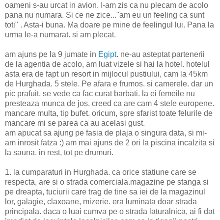
oameni s-au urcat in avion. I-am zis ca nu plecam de acolo
pana nu numara. Si ce ne zice..."am eu un feeling ca sunt
toti" . Asta-i buna. Ma doare pe mine de feelingul lui. Pana la
urma le-a numarat. si am plecat.
am ajuns pe la 9 jumate in
Egipt
. ne-au asteptat partenerii
de la agentia de acolo, am luat vizele si hai la hotel. hotelul
asta era de fapt un resort in mijlocul pustiului, cam la 45km
de Hurghada. 5 stele. Pe afara e frumos. si camerele. dar un
pic prafuit. se vede ca fac curat barbati. la ei femeile nu
presteaza munca de jos. creed ca are cam 4 stele europene.
mancare multa, tip bufet. oricum, spre sfarist toate felurile de
mancare mi se parea ca au acelasi gust.
am apucat sa ajung pe fasia de plaja o singura data, si mi-
am inrosit fatza :) am mai ajuns de 2 ori la piscina incalzita si
la sauna. in rest, tot pe drumuri.
1. la cumparaturi in Hurghada. ca orice statiune care se
respecta, are si o strada comerciala.magazine pe stanga si
pe dreapta, tuciurii care trag de tine sa iei de la magazinul
lor, galagie, claxoane, mizerie. era luminata doar strada
principala. daca o luai cumva pe o strada laturalnica, ai fi dat