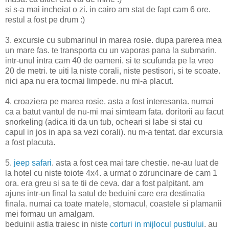
si s-a mai incheiat o zi. in cairo am stat de fapt cam 6 ore.
restul a fost pe drum :)
3. excursie cu submarinul in marea rosie. dupa parerea mea
un mare fas. te transporta cu un vaporas pana la submarin.
intr-unul intra cam 40 de oameni. si te scufunda pe la vreo
20 de metri. te uiti la niste corali, niste pestisori, si te scoate.
nici apa nu era tocmai limpede. nu mi-a placut.
4. croaziera pe marea rosie. asta a fost interesanta. numai
ca a batut vantul de nu-mi mai simteam fata. doritorii au facut
snorkeling (adica iti da un tub, ocheari si labe si stai cu
capul in jos in apa sa vezi corali). nu m-a tentat. dar excursia
a fost placuta.
5.
jeep safari
. asta a fost cea mai tare chestie. ne-au luat de
la hotel cu niste toiote 4x4. a urmat o zdruncinare de cam 1
ora. era greu si sa te tii de ceva. dar a fost palpitant. am
ajuns intr-un final la satul de beduini care era destinatia
finala. numai ca toate matele, stomacul, coastele si plamanii
mei formau un amalgam.
beduinii astia traiesc in niste
corturi in mijlocul pustiului
. au