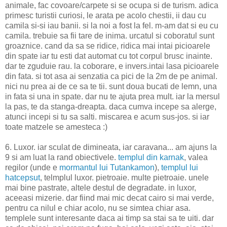
animale, fac covoare/carpete si se ocupa si de turism. adica
primesc turistii curiosi, le arata pe acolo chestii, ii dau cu
camila si-si iau banii. si la noi a fost la fel. m-am dat si eu cu
camila. trebuie sa fii tare de inima. urcatul si coboratul sunt
groaznice. cand da sa se ridice, ridica mai intai picioarele
din spate iar tu esti dat automat cu tot corpul brusc inainte.
dar te zguduie rau. la coborare, e invers.intai lasa picioarele
din fata. si tot asa ai senzatia ca pici de la 2m de pe animal.
nici nu prea ai de ce sa te tii. sunt doua bucati de lemn, una
in fata si una in spate. dar nu te ajuta prea mult. iar la mersul
la pas, te da stanga-dreapta. daca cumva incepe sa alerge,
atunci incepi si tu sa salti. miscarea e acum sus-jos. si iar
toate matzele se amesteca :)
6. Luxor. iar sculat de dimineata, iar caravana... am ajuns la
9 si am luat la rand obiectivele.
templul din karnak
, valea
regilor (unde e
mormantul lui Tutankamon
),
templul lui
hatcepsut
, telmplul luxor. pietroaie. multe pietroaie. unele
mai bine pastrate, altele destul de degradate. in luxor,
aceeasi mizerie. dar fiind mai mic decat cairo si mai verde,
pentru ca nilul e chiar acolo, nu se simtea chiar asa.
templele sunt interesante daca ai timp sa stai sa te uiti. dar