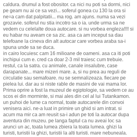
caldura. drumul a fost obositor. ca nici nu poti sa dormi, nici
pe geam nu ai ce sa vezi... soferul gonea cu 130 la ora si
ne=a cam dat palpitatii... ma rog. am ajuns. numa sa vezi
grozavie. soferul nu stia incotro sa o ia. unde urma sa ne
vedem cu celelalte doua autocare. si nu vorbea engleza!!!! si
eu habar nu aveam ce sa zic. asa ca am inceput sa dau
telefoane la cineva din alt autocar care vorbea araba sa-i
spuna unde sa se duca.
in cairo locuiesc cam 16 milioane de oameni. asa ca iti poti
inchipui cum e. cred ca doar 2-3 mil traiesc cum trebuie.
restul, ca la satra. cu animale, canale insalubre, case
darapanate... mare mizeri mare. a, si nu prea au reguli de
circulatie sau semafoare. nu se semnalizeaza. fiecare pe
pielea lui. dar au si niste rable de masini de vai mama lor.
Prima oprire a fost la muzeul de egiptologie, sa vedem ce au
scos ei din morminte, si mai ales din cel al lui Tutankamon.
un puhoi de lume ca normal, toate autocarele din convoi
venisera aici. ne-a luat in primire un ghid si am intrat. si
acum ma mir ca am reusit sa-i adun pe toti la autocar dupa
aventura din muzeu. pe langa faptul ca nu aveai loc sa
arunci un ac, toata lumea zbiera la toata lumea. ghizi la
turisti, turistii la ghizi, turistii la alti turisti. mare nebuneala.