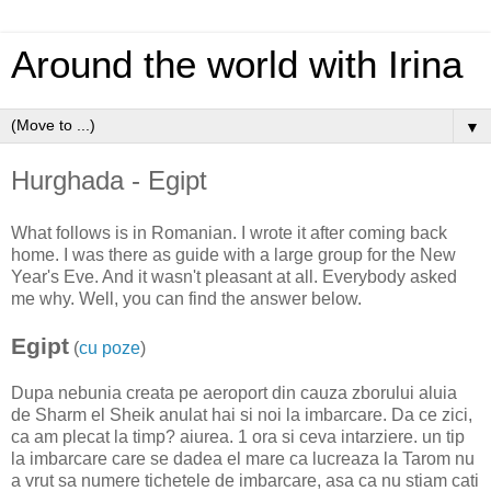
Around the world with Irina
▼
Hurghada - Egipt
What follows is in Romanian. I wrote it after coming back
home. I was there as guide with a large group for the New
Year's Eve. And it wasn't pleasant at all. Everybody asked
me why. Well, you can find the answer below.
Egipt
(
cu poze
)
Dupa nebunia creata pe aeroport din cauza zborului aluia
de Sharm el Sheik anulat hai si noi la imbarcare. Da ce zici,
ca am plecat la timp? aiurea. 1 ora si ceva intarziere. un tip
la imbarcare care se dadea el mare ca lucreaza la Tarom nu
a vrut sa numere tichetele de imbarcare, asa ca nu stiam cati