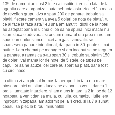
135 de oameni am fost 2 fete ca insotitori. eu si o fata de la
agentia care a organizat toata nebunia asta. zice el "la masa
de revelion grupul dvs a spart 200 de pahare. trebuie sa
platiti. fiecare camera va avea 5 dolari pe nota de plata". tu
ce ai face la faza asta? eu una am amutit. idiotii de la hotel
au asteptat pana in ultima clipa sa ne spuna. nici macar nu
stiam daca e adevarat. si oricum numarul era prea mare. am
spus oamenilor si incet incet am gasit vinovatii. se
sparsesera pahare intentionat, dar pana in 30. poate si mai
putine. l-am chemat pe manager si am inceput sa ne targuim
la pahare. a ramas ca s-au spart 30 si trebuie sa platim 150
de dolari. vai mama lor de hotel de 5 stele. ce tupeu pe
capul lor sa ne acuze. cei care au spart au platit, dar a fost
cu circ. nasol.
in ultima zi am plecat frumos la aeroport. in tara era mare
ninsoare. nici nu stiam daca vine avionul. a venit, dar cu 1
ora si jumatate intarziere. si am ajuns in tara la 2 in loc de 12
noaptea. a venit dan sa ma ia, cu iulia. ca matizul iuliei era
ingropat in zapada. am adormit pe la 4 cred, si la 7 a sunat
ceasul sa plec la birou. minunat!!!!