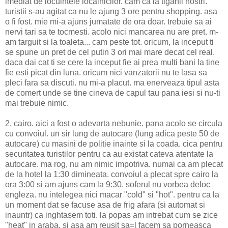
imediat de locuintele localnicilor. cam ca la tiganii nostri.
turistii s-au agitat ca nu le ajung 3 ore pentru shopping. asa
o fi fost. mie mi-a ajuns jumatate de ora doar. trebuie sa ai
nervi tari sa te tocmesti. acolo nici mancarea nu are pret. m-
am targuit si la toaleta... cam peste tot. oricum, la inceput ti
se spune un pret de cel putin 3 ori mai mare decat cel real.
daca dai cat ti se cere la inceput fie ai prea multi bani la tine
fie esti picat din luna. oricum nici vanzatorii nu te lasa sa
pleci fara sa discuti. nu mi-a placut. ma enerveaza tipul asta
de comert unde se tine cineva de capul tau pana iesi si nu-ti
mai trebuie nimic.
2. cairo. aici a fost o adevarta nebunie. pana acolo se circula
cu convoiul. un sir lung de autocare (lung adica peste 50 de
autocare) cu masini de politie inainte si la coada. cica pentru
securitatea turistilor pentru ca au existat cateva atentate la
autocare. ma rog, nu am nimic impotriva. numai ca am plecat
de la hotel la 1:30 dimineata. convoiul a plecat spre cairo la
ora 3:00 si am ajuns cam la 9:30. soferul nu vorbea deloc
engleza. nu intelegea nici macar "cold" si "hot". pentru ca la
un moment dat se facuse asa de frig afara (si automat si
inauntr) ca inghtasem toti. la popas am intrebat cum se zice
"heat" in araba. si asa am reusit sa=l facem sa porneasca