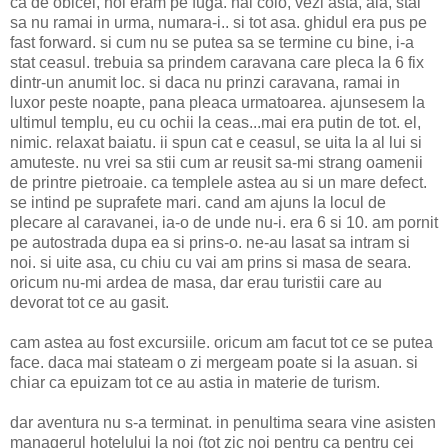
ca de obicei, noi eram pe fuga. hai colo, vezi asta, aia, stai
sa nu ramai in urma, numara-i.. si tot asa. ghidul era pus pe
fast forward. si cum nu se putea sa se termine cu bine, i-a
stat ceasul. trebuia sa prindem caravana care pleca la 6 fix
dintr-un anumit loc. si daca nu prinzi caravana, ramai in
luxor peste noapte, pana pleaca urmatoarea. ajunsesem la
ultimul templu, eu cu ochii la ceas...mai era putin de tot. el,
nimic. relaxat baiatu. ii spun cat e ceasul, se uita la al lui si
amuteste. nu vrei sa stii cum ar reusit sa-mi strang oamenii
de printre pietroaie. ca templele astea au si un mare defect.
se intind pe suprafete mari. cand am ajuns la locul de
plecare al caravanei, ia-o de unde nu-i. era 6 si 10. am pornit
pe autostrada dupa ea si prins-o. ne-au lasat sa intram si
noi. si uite asa, cu chiu cu vai am prins si masa de seara.
oricum nu-mi ardea de masa, dar erau turistii care au
devorat tot ce au gasit.
cam astea au fost excursiile. oricum am facut tot ce se putea
face. daca mai stateam o zi mergeam poate si la asuan. si
chiar ca epuizam tot ce au astia in materie de turism.
dar aventura nu s-a terminat. in penultima seara vine asisten
managerul hotelului la noi (tot zic noi pentru ca pentru cei